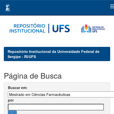
Skip
navigation
Repositório Institucional da Universidade Federal de
Sergipe - RI/UFS
Página de Busca
Buscar em:
por