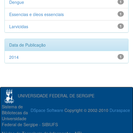
Dengue
1
Essencias e óleos essenciais
1
Larvicidas
1
Data de Publicação
2014
1
UNIVERSIDADE FEDERAL DE SERGIPE
Sistema de
DSpace Software
Copyright © 2002-2010
Duraspace
Bibliotecas da
Universidade
Federal de Sergipe - SIBIUFS