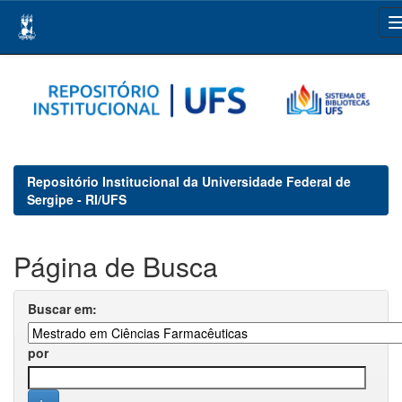
Skip
navigation
Repositório Institucional da Universidade Federal de
Sergipe - RI/UFS
Página de Busca
Buscar em:
por