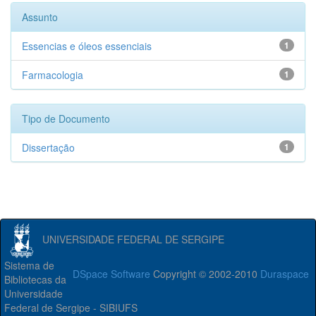
Assunto
Essencias e óleos essenciais
1
Farmacologia
1
Tipo de Documento
Dissertação
1
UNIVERSIDADE FEDERAL DE SERGIPE
Sistema de
DSpace Software
Copyright © 2002-2010
Duraspace
Bibliotecas da
Universidade
Federal de Sergipe - SIBIUFS