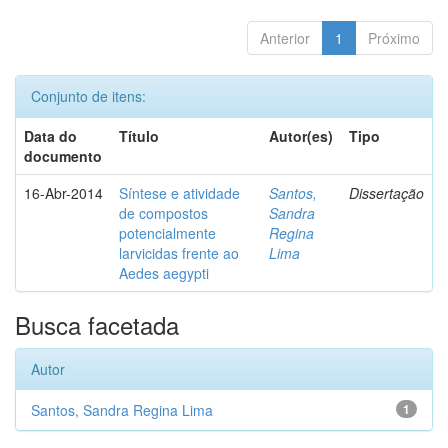
Anterior
1
Próximo
Conjunto de itens:
Data do
Título
Autor(es)
Tipo
documento
16-Abr-2014
Síntese e atividade
Santos,
Dissertação
de compostos
Sandra
potencialmente
Regina
larvicidas frente ao
Lima
Aedes aegypti
Busca facetada
Autor
Santos, Sandra Regina Lima
1