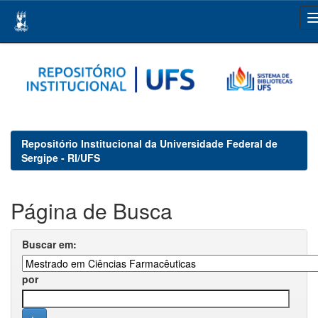
Skip
navigation
Repositório Institucional da Universidade Federal de
Sergipe - RI/UFS
Página de Busca
Buscar em:
por