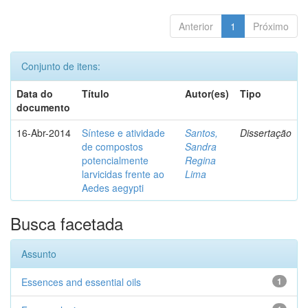
Anterior
1
Próximo
Conjunto de itens:
Data do
Título
Autor(es)
Tipo
documento
16-Abr-2014
Síntese e atividade
Santos,
Dissertação
de compostos
Sandra
potencialmente
Regina
larvicidas frente ao
Lima
Aedes aegypti
Busca facetada
Assunto
Essences and essential oils
1