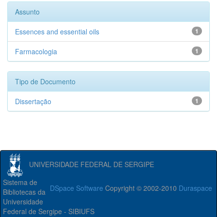
Assunto
Essences and essential oils
1
Farmacologia
1
Tipo de Documento
Dissertação
1
UNIVERSIDADE FEDERAL DE SERGIPE
Sistema de
DSpace Software
Copyright © 2002-2010
Duraspace
Bibliotecas da
Universidade
Federal de Sergipe - SIBIUFS