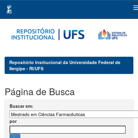
Skip
navigation
Repositório Institucional da Universidade Federal de
Sergipe - RI/UFS
Página de Busca
Buscar em:
por