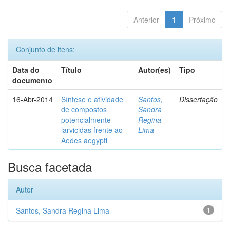
Anterior
1
Próximo
Conjunto de itens:
Data do
Título
Autor(es)
Tipo
documento
16-Abr-2014
Síntese e atividade
Santos,
Dissertação
de compostos
Sandra
potencialmente
Regina
larvicidas frente ao
Lima
Aedes aegypti
Busca facetada
Autor
Santos, Sandra Regina Lima
1