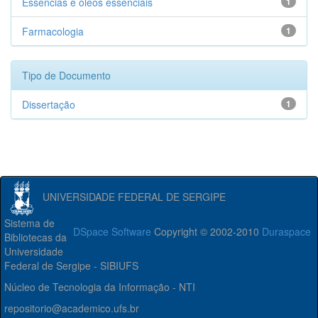
Essencias e óleos essenciais
1
Farmacologia
1
Tipo de Documento
Dissertação
1
UNIVERSIDADE FEDERAL DE SERGIPE
Sistema de
DSpace Software
Copyright © 2002-2010
Duraspace
Bibliotecas da
Universidade
Federal de Sergipe - SIBIUFS
Núcleo de Tecnologia da Informação - NTI
repositorio@academico.ufs.br