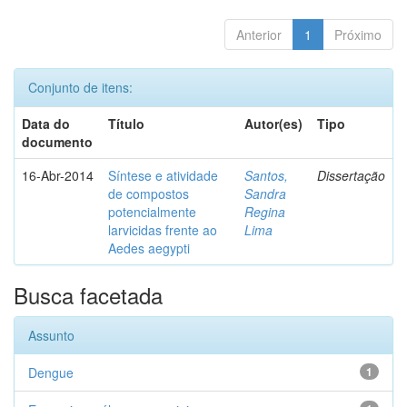
Anterior
1
Próximo
Conjunto de itens:
Data do
Título
Autor(es)
Tipo
documento
16-Abr-2014
Síntese e atividade
Santos,
Dissertação
de compostos
Sandra
potencialmente
Regina
larvicidas frente ao
Lima
Aedes aegypti
Busca facetada
Assunto
Dengue
1