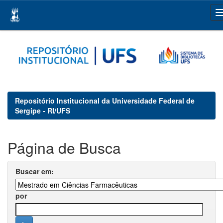
Skip
navigation
Repositório Institucional da Universidade Federal de
Sergipe - RI/UFS
Página de Busca
Buscar em:
por