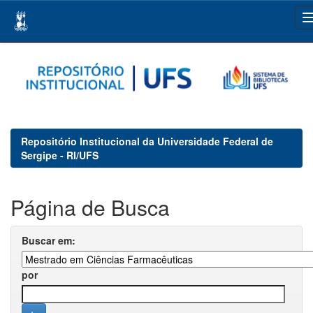
Skip
navigation
Repositório Institucional da Universidade Federal de
Sergipe - RI/UFS
Página de Busca
Buscar em:
por