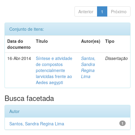
Anterior
1
Próximo
Conjunto de itens:
Data do
Título
Autor(es)
Tipo
documento
16-Abr-2014
Síntese e atividade
Santos,
Dissertação
de compostos
Sandra
potencialmente
Regina
larvicidas frente ao
Lima
Aedes aegypti
Busca facetada
Autor
Santos, Sandra Regina Lima
1