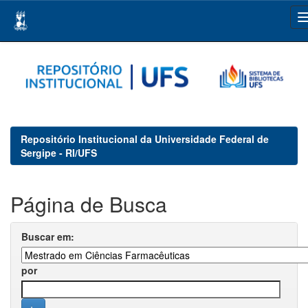
Skip
navigation
Repositório Institucional da Universidade Federal de
Sergipe - RI/UFS
Página de Busca
Buscar em:
por