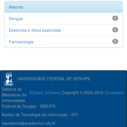
Assunto
Dengue
1
Essencias e óleos essenciais
1
Farmacologia
1
UNIVERSIDADE FEDERAL DE SERGIPE
Sistema de
DSpace Software
Copyright © 2002-2010
Duraspace
Bibliotecas da
Universidade
Federal de Sergipe - SIBIUFS
Núcleo de Tecnologia da Informação - NTI
repositorio@academico.ufs.br