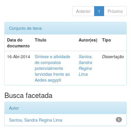
Anterior
1
Próximo
Conjunto de itens:
Data do
Título
Autor(es)
Tipo
documento
16-Abr-2014
Síntese e atividade
Santos,
Dissertação
de compostos
Sandra
potencialmente
Regina
larvicidas frente ao
Lima
Aedes aegypti
Busca facetada
Autor
Santos, Sandra Regina Lima
1