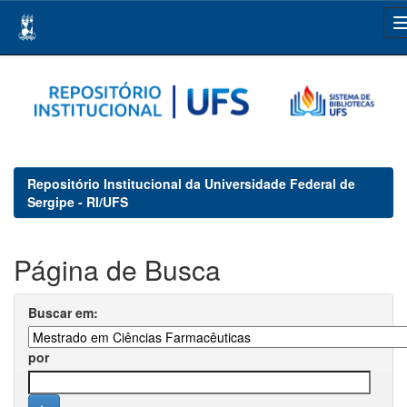
Skip
navigation
Repositório Institucional da Universidade Federal de
Sergipe - RI/UFS
Página de Busca
Buscar em:
por