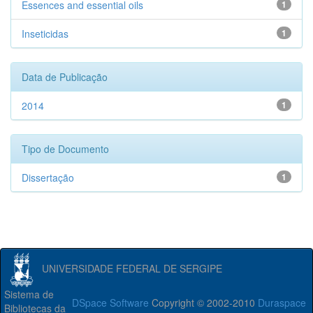
Essences and essential oils
1
Inseticidas
1
Data de Publicação
2014
1
Tipo de Documento
Dissertação
1
UNIVERSIDADE FEDERAL DE SERGIPE
Sistema de
DSpace Software
Copyright © 2002-2010
Duraspace
Bibliotecas da