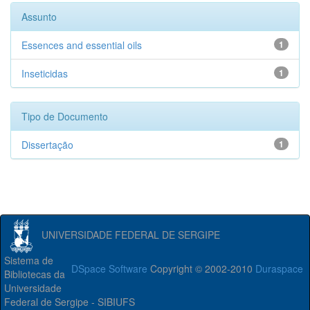
Assunto
Essences and essential oils
1
Inseticidas
1
Tipo de Documento
Dissertação
1
UNIVERSIDADE FEDERAL DE SERGIPE
Sistema de
DSpace Software
Copyright © 2002-2010
Duraspace
Bibliotecas da
Universidade
Federal de Sergipe - SIBIUFS