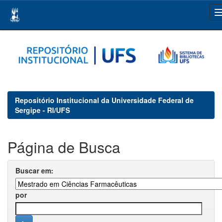
Skip
navigation
Repositório Institucional da Universidade Federal de
Sergipe - RI/UFS
Página de Busca
Buscar em:
por