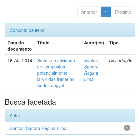
Anterior
1
Próximo
Conjunto de itens:
Data do
Título
Autor(es)
Tipo
documento
16-Abr-2014
Síntese e atividade
Santos,
Dissertação
de compostos
Sandra
potencialmente
Regina
larvicidas frente ao
Lima
Aedes aegypti
Busca facetada
Autor
Santos, Sandra Regina Lima
1