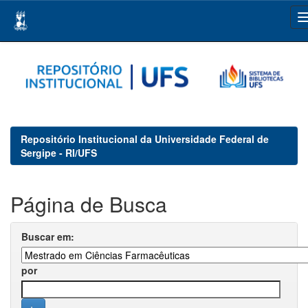
Skip
navigation
Repositório Institucional da Universidade Federal de
Sergipe - RI/UFS
Página de Busca
Buscar em:
por