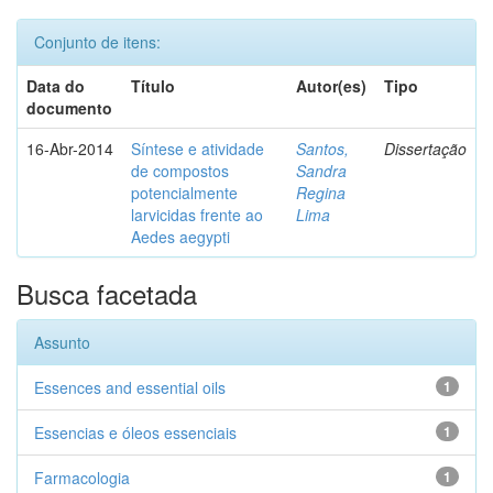
Conjunto de itens:
Data do
Título
Autor(es)
Tipo
documento
16-Abr-2014
Síntese e atividade
Santos,
Dissertação
de compostos
Sandra
potencialmente
Regina
larvicidas frente ao
Lima
Aedes aegypti
Busca facetada
Assunto
Essences and essential oils
1
Essencias e óleos essenciais
1
Farmacologia
1