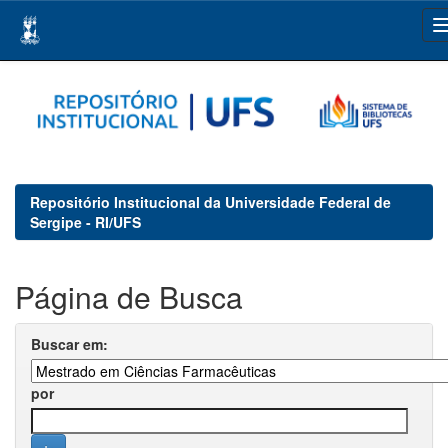
Skip
navigation
Repositório Institucional da Universidade Federal de
Sergipe - RI/UFS
Página de Busca
Buscar em:
por