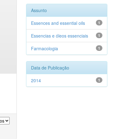
Assunto
Essences and essential oils
1
Essencias e óleos essenciais
1
Farmacologia
1
Data de Publicação
2014
1