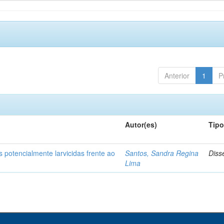
Anterior
1
P
Autor(es)
Tip
 potencialmente larvicidas frente ao
Santos, Sandra Regina
Diss
Lima