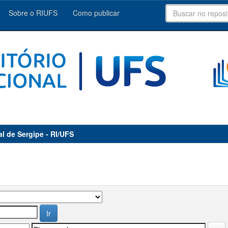
Sobre o RIUFS
Como publicar
al de Sergipe - RI/UFS