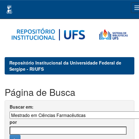
Skip
navigation
Repositório Institucional da Universidade Federal de
Sergipe - RI/UFS
Página de Busca
Buscar em:
por