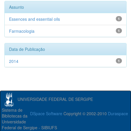
Assunto
Essences and essential oils
1
Farmacologia
1
Data de Publicação
2014
1
UNIVERSIDADE FEDERAL DE SERGIPE
Sistema de
DSpace Software
Copyright © 2002-2010
Duraspace
Bibliotecas da
Universidade
Federal de Sergipe - SIBIUFS