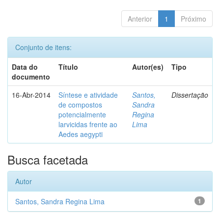
Anterior
1
Próximo
Conjunto de itens:
Data do
Título
Autor(es)
Tipo
documento
16-Abr-2014
Síntese e atividade
Santos,
Dissertação
de compostos
Sandra
potencialmente
Regina
larvicidas frente ao
Lima
Aedes aegypti
Busca facetada
Autor
Santos, Sandra Regina Lima
1