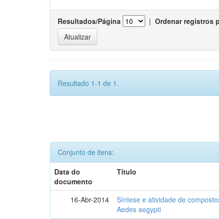
Resultados/Página
|
Ordenar registros 
Resultado 1-1 de 1.
Conjunto de itens:
Data do
Título
documento
16-Abr-2014
Síntese e atividade de compostos
Aedes aegypti