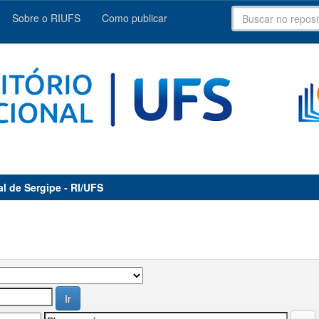
Sobre o RIUFS
Como publicar
al de Sergipe - RI/UFS