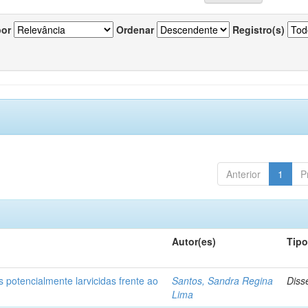
por
Ordenar
Registro(s)
Anterior
1
P
Autor(es)
Tip
 potencialmente larvicidas frente ao
Santos, Sandra Regina
Diss
Lima