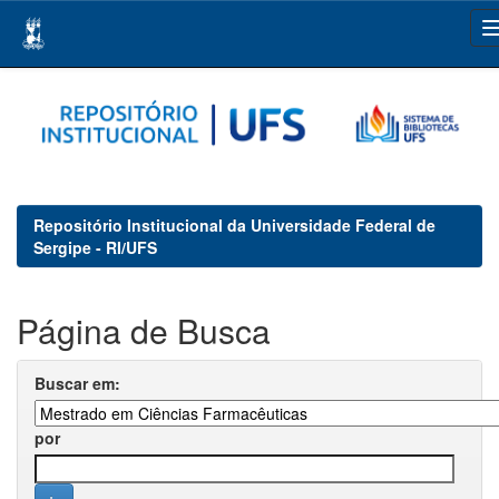
Skip
navigation
Repositório Institucional da Universidade Federal de
Sergipe - RI/UFS
Página de Busca
Buscar em:
por