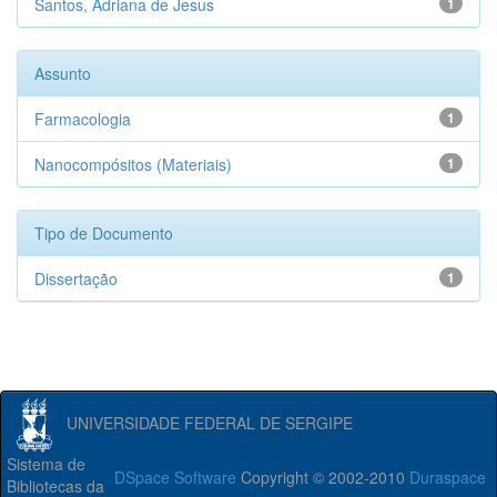
Santos, Adriana de Jesus
1
Assunto
Farmacologia
1
Nanocompósitos (Materiais)
1
Tipo de Documento
Dissertação
1
UNIVERSIDADE FEDERAL DE SERGIPE
Sistema de
DSpace Software
Copyright © 2002-2010
Duraspace
Bibliotecas da