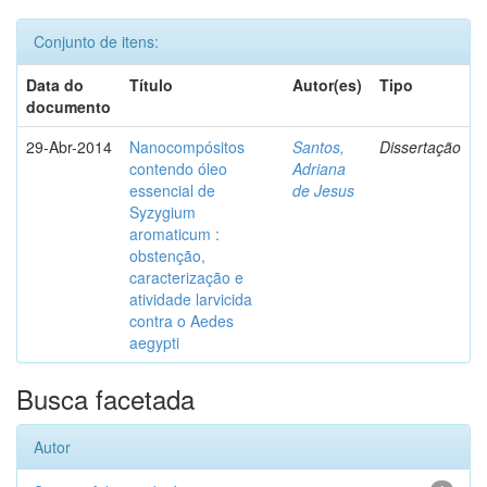
Conjunto de itens:
Data do
Título
Autor(es)
Tipo
documento
29-Abr-2014
Nanocompósitos
Santos,
Dissertação
contendo óleo
Adriana
essencial de
de Jesus
Syzygium
aromaticum :
obstenção,
caracterização e
atividade larvicida
contra o Aedes
aegypti
Busca facetada
Autor