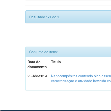
Resultado 1-1 de 1.
Conjunto de itens:
Data do
Título
documento
29-Abr-2014
Nanocompósitos contendo óleo essenc
caracterização e atividade larvicida c