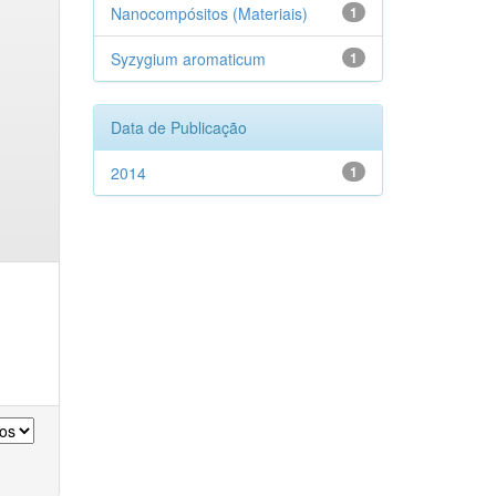
Nanocompósitos (Materiais)
1
Syzygium aromaticum
1
Data de Publicação
2014
1