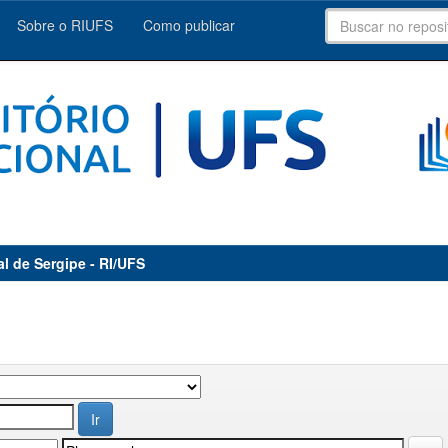
Sobre o RIUFS
Como publicar
al de Sergipe - RI/UFS