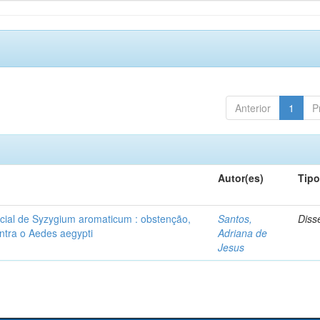
Anterior
1
P
Autor(es)
Tip
ial de Syzygium aromaticum : obstenção,
Santos,
Diss
ontra o Aedes aegypti
Adriana de
Jesus