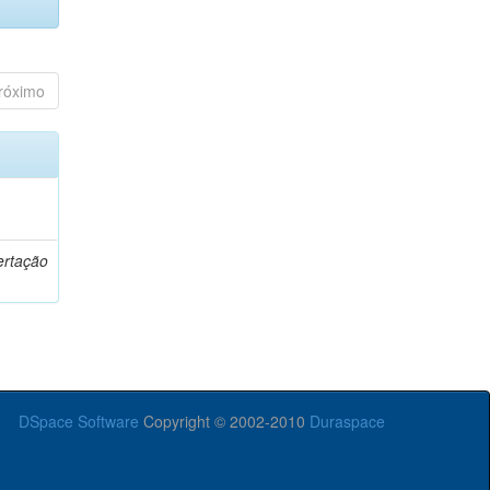
róximo
o
ertação
DSpace Software
Copyright © 2002-2010
Duraspace