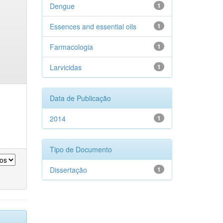
Dengue
1
Essences and essential oils
1
Farmacologia
1
Larvicidas
1
Data de Publicação
2014
1
Tipo de Documento
Dissertação
1