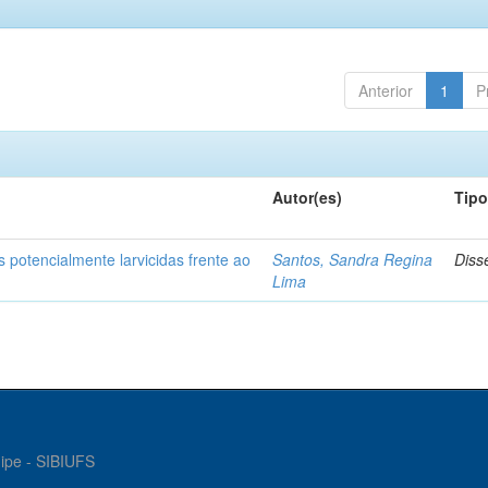
Anterior
1
P
Autor(es)
Tip
 potencialmente larvicidas frente ao
Santos, Sandra Regina
Diss
Lima
gipe - SIBIUFS