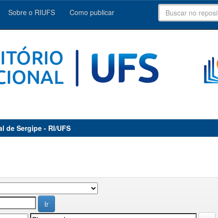
Sobre o RIUFS
Como publicar
al de Sergipe - RI/UFS