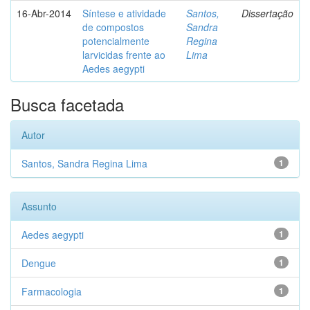
16-Abr-2014
Síntese e atividade
Santos,
Dissertação
de compostos
Sandra
potencialmente
Regina
larvicidas frente ao
Lima
Aedes aegypti
Busca facetada
Autor
Santos, Sandra Regina Lima
1
Assunto
Aedes aegypti
1
Dengue
1
Farmacologia
1