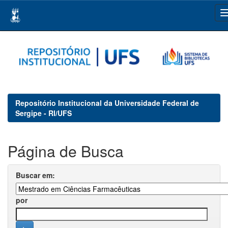
Skip
navigation
Repositório Institucional da Universidade Federal de
Sergipe - RI/UFS
Página de Busca
Buscar em:
por