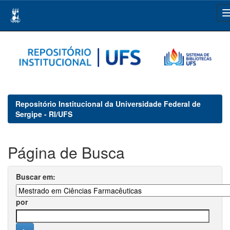
Skip
navigation
Repositório Institucional da Universidade Federal de
Sergipe - RI/UFS
Página de Busca
Buscar em:
por