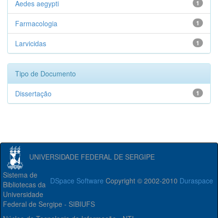
Aedes aegypti
1
Farmacologia
1
Larvicidas
1
Tipo de Documento
Dissertação
1
UNIVERSIDADE FEDERAL DE SERGIPE
Sistema de
DSpace Software
Copyright © 2002-2010
Duraspace
Bibliotecas da
Universidade
Federal de Sergipe - SIBIUFS