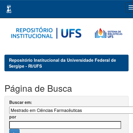
Skip
navigation
Repositório Institucional da Universidade Federal de
Sergipe - RI/UFS
Página de Busca
Buscar em:
por