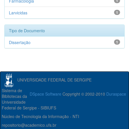
Farmacologia
1
Larvicidas
1
Tipo de Documento
Dissertação
1
UNIVERSIDADE FEDERAL DE SERGIPE
Sistema de
DSpace Software
Copyright © 2002-2010
Duraspace
Bibliotecas da
Universidade
Federal de Sergipe - SIBIUFS
Núcleo de Tecnologia da Informação - NTI
repositorio@academico.ufs.br