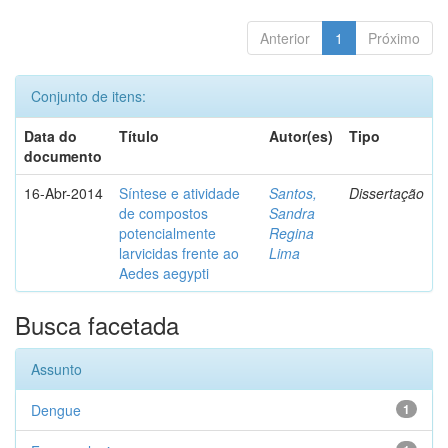
Anterior
1
Próximo
Conjunto de itens:
Data do
Título
Autor(es)
Tipo
documento
16-Abr-2014
Síntese e atividade
Santos,
Dissertação
de compostos
Sandra
potencialmente
Regina
larvicidas frente ao
Lima
Aedes aegypti
Busca facetada
Assunto
Dengue
1