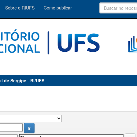
Sobre o RIUFS
Como publicar
al de Sergipe - RI/UFS