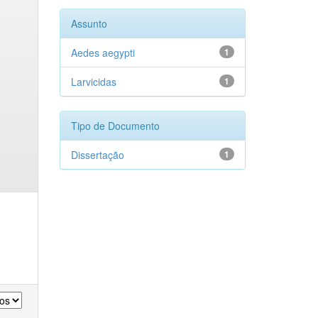
Assunto
Aedes aegypti
1
Larvicidas
1
Tipo de Documento
Dissertação
1