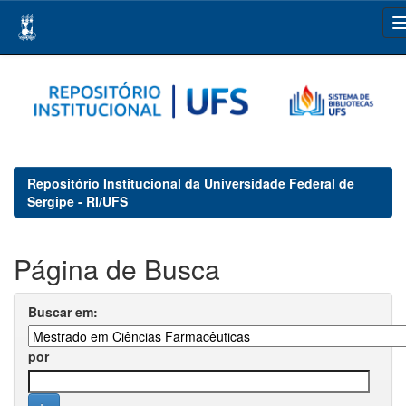
Skip
navigation
Repositório Institucional da Universidade Federal de
Sergipe - RI/UFS
Página de Busca
Buscar em:
por