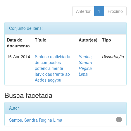
Anterior
1
Próximo
Conjunto de itens:
Data do
Título
Autor(es)
Tipo
documento
16-Abr-2014
Síntese e atividade
Santos,
Dissertação
de compostos
Sandra
potencialmente
Regina
larvicidas frente ao
Lima
Aedes aegypti
Busca facetada
Autor
Santos, Sandra Regina Lima
1