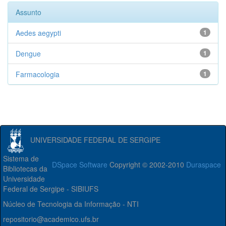
Assunto
Aedes aegypti
1
Dengue
1
Farmacologia
1
UNIVERSIDADE FEDERAL DE SERGIPE
Sistema de
DSpace Software
Copyright © 2002-2010
Duraspace
Bibliotecas da
Universidade
Federal de Sergipe - SIBIUFS
Núcleo de Tecnologia da Informação - NTI
repositorio@academico.ufs.br