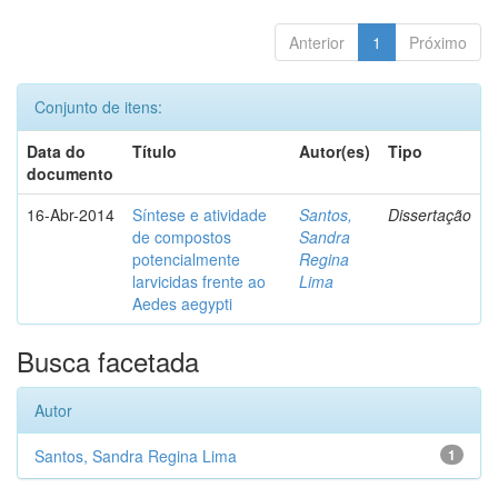
Anterior
1
Próximo
Conjunto de itens:
Data do
Título
Autor(es)
Tipo
documento
16-Abr-2014
Síntese e atividade
Santos,
Dissertação
de compostos
Sandra
potencialmente
Regina
larvicidas frente ao
Lima
Aedes aegypti
Busca facetada
Autor
Santos, Sandra Regina Lima
1