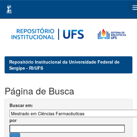
Skip
navigation
Repositório Institucional da Universidade Federal de
Sergipe - RI/UFS
Página de Busca
Buscar em:
por