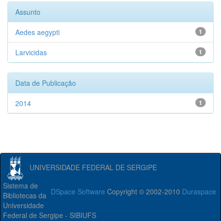
Assunto
Aedes aegypti
1
Larvicidas
1
Data de Publicação
2014
1
UNIVERSIDADE FEDERAL DE SERGIPE
Sistema de
DSpace Software
Copyright © 2002-2010
Duraspace
Bibliotecas da
Universidade
Federal de Sergipe - SIBIUFS