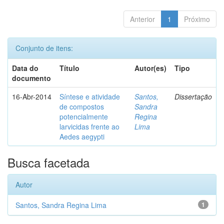
Anterior
1
Próximo
Conjunto de itens:
Data do
Título
Autor(es)
Tipo
documento
16-Abr-2014
Síntese e atividade
Santos,
Dissertação
de compostos
Sandra
potencialmente
Regina
larvicidas frente ao
Lima
Aedes aegypti
Busca facetada
Autor
Santos, Sandra Regina Lima
1