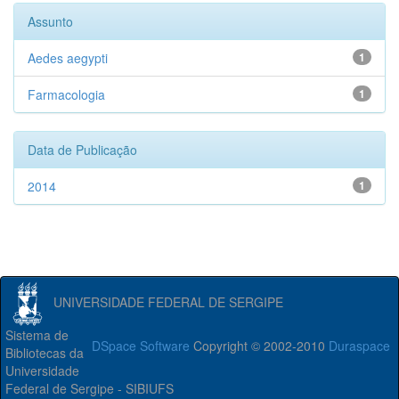
Assunto
Aedes aegypti
1
Farmacologia
1
Data de Publicação
2014
1
UNIVERSIDADE FEDERAL DE SERGIPE
Sistema de
DSpace Software
Copyright © 2002-2010
Duraspace
Bibliotecas da
Universidade
Federal de Sergipe - SIBIUFS