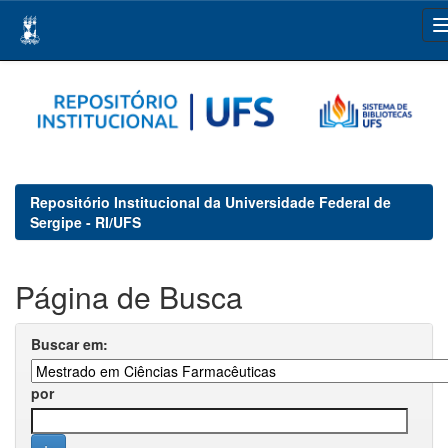
Skip
navigation
Repositório Institucional da Universidade Federal de
Sergipe - RI/UFS
Página de Busca
Buscar em:
por