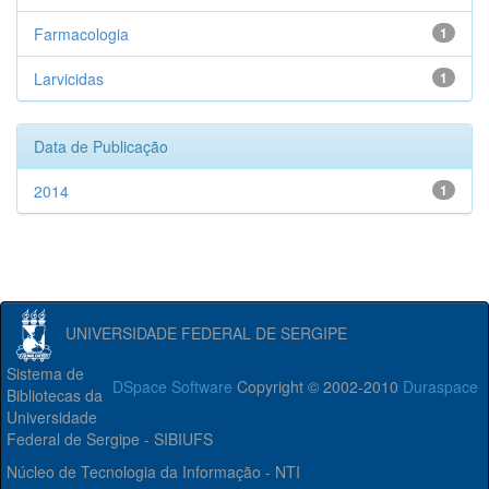
Farmacologia
1
Larvicidas
1
Data de Publicação
2014
1
UNIVERSIDADE FEDERAL DE SERGIPE
Sistema de
DSpace Software
Copyright © 2002-2010
Duraspace
Bibliotecas da
Universidade
Federal de Sergipe - SIBIUFS
Núcleo de Tecnologia da Informação - NTI