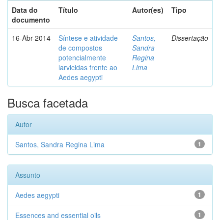
Data do
Título
Autor(es)
Tipo
documento
16-Abr-2014
Síntese e atividade
Santos,
Dissertação
de compostos
Sandra
potencialmente
Regina
larvicidas frente ao
Lima
Aedes aegypti
Busca facetada
Autor
Santos, Sandra Regina Lima
1
Assunto
Aedes aegypti
1
Essences and essential oils
1