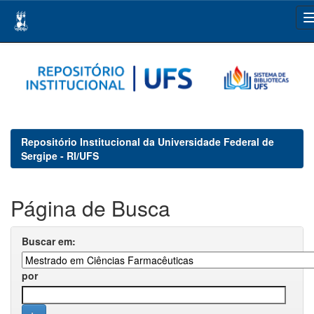
Skip
navigation
Repositório Institucional da Universidade Federal de
Sergipe - RI/UFS
Página de Busca
Buscar em:
por