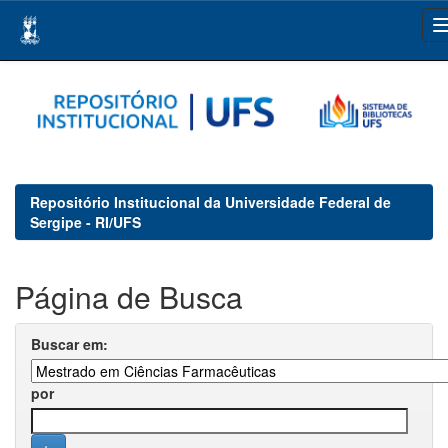
Skip
navigation
Repositório Institucional da Universidade Federal de
Sergipe - RI/UFS
Página de Busca
Buscar em:
por