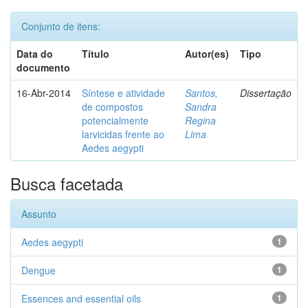
Conjunto de itens:
Data do
Título
Autor(es)
Tipo
documento
16-Abr-2014
Síntese e atividade
Santos,
Dissertação
de compostos
Sandra
potencialmente
Regina
larvicidas frente ao
Lima
Aedes aegypti
Busca facetada
Assunto
Aedes aegypti
1
Dengue
1
Essences and essential oils
1