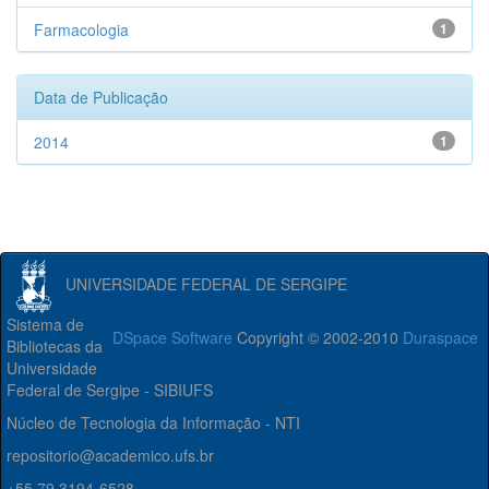
Farmacologia
1
Data de Publicação
2014
1
UNIVERSIDADE FEDERAL DE SERGIPE
Sistema de
DSpace Software
Copyright © 2002-2010
Duraspace
Bibliotecas da
Universidade
Federal de Sergipe - SIBIUFS
Núcleo de Tecnologia da Informação - NTI
repositorio@academico.ufs.br
+55 79 3194-6528