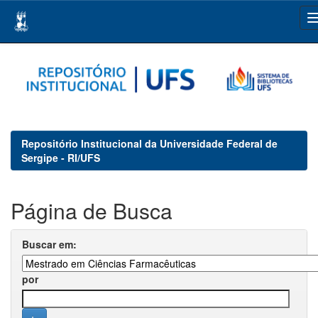
Skip
navigation
Repositório Institucional da Universidade Federal de
Sergipe - RI/UFS
Página de Busca
Buscar em:
por