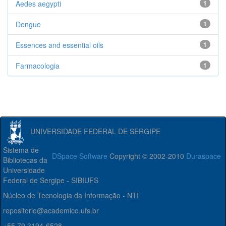
Aedes aegypti
1
Dengue
1
Essences and essential oils
1
Farmacologia
1
UNIVERSIDADE FEDERAL DE SERGIPE
Sistema de
DSpace Software
Copyright © 2002-2010
Duraspace
Bibliotecas da
Universidade
Federal de Sergipe - SIBIUFS
Núcleo de Tecnologia da Informação - NTI
repositorio@academico.ufs.br
+55 79 3194-6528