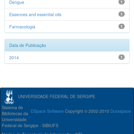
Dengue
1
Essences and essential oils
1
Farmacologia
1
Data de Publicação
2014
1
UNIVERSIDADE FEDERAL DE SERGIPE
Sistema de
DSpace Software
Copyright © 2002-2010
Duraspace
Bibliotecas da
Universidade
Federal de Sergipe - SIBIUFS