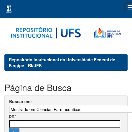
Skip
navigation
Repositório Institucional da Universidade Federal de
Sergipe - RI/UFS
Página de Busca
Buscar em:
por