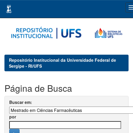
Skip
navigation
Repositório Institucional da Universidade Federal de
Sergipe - RI/UFS
Página de Busca
Buscar em:
por