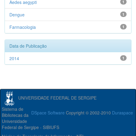
Aedes aegypti
1
Dengue
1
Farmacologia
1
Data de Publicação
2014
1
UNIVERSIDADE FEDERAL DE SERGIPE
Sistema de
DSpace Software
Copyright © 2002-2010
Duraspace
Bibliotecas da
Universidade
Federal de Sergipe - SIBIUFS