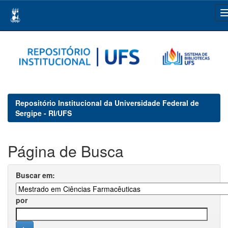
Skip
navigation
Repositório Institucional da Universidade Federal de
Sergipe - RI/UFS
Página de Busca
Buscar em:
por