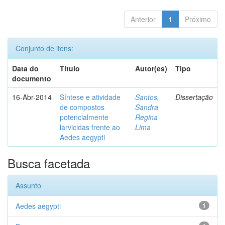
Anterior
1
Próximo
Conjunto de itens:
Data do
Título
Autor(es)
Tipo
documento
16-Abr-2014
Síntese e atividade
Santos,
Dissertação
de compostos
Sandra
potencialmente
Regina
larvicidas frente ao
Lima
Aedes aegypti
Busca facetada
Assunto
Aedes aegypti
1