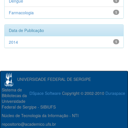
Dengue
1
Farmacologia
1
Data de Publicação
2014
1
UNIVERSIDADE FEDERAL DE SERGIPE
Sistema de
DSpace Software
Copyright © 2002-2010
Duraspace
Bibliotecas da
Universidade
Federal de Sergipe - SIBIUFS
Núcleo de Tecnologia da Informação - NTI
repositorio@academico.ufs.br