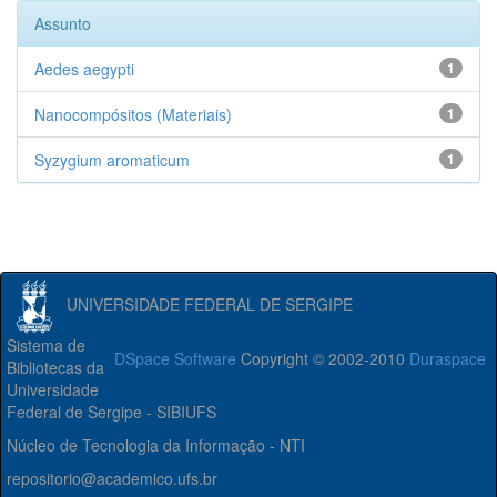
Assunto
Aedes aegypti
1
Nanocompósitos (Materiais)
1
Syzygium aromaticum
1
UNIVERSIDADE FEDERAL DE SERGIPE
Sistema de
DSpace Software
Copyright © 2002-2010
Duraspace
Bibliotecas da
Universidade
Federal de Sergipe - SIBIUFS
Núcleo de Tecnologia da Informação - NTI
repositorio@academico.ufs.br