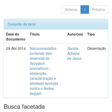
Anterior
1
Próximo
Conjunto de itens:
Data do
Título
Autor(es)
Tipo
documento
29-Abr-2014
Nanocompósitos
Santos,
Dissertação
contendo óleo
Adriana
essencial de
de Jesus
Syzygium
aromaticum :
obstenção,
caracterização e
atividade larvicida
contra o Aedes
aegypti
Busca facetada