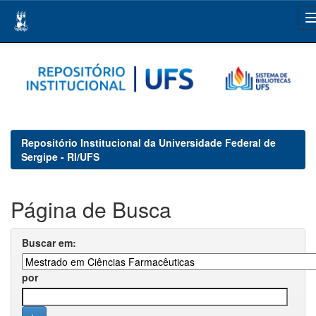
Skip
navigation
Repositório Institucional da Universidade Federal de
Sergipe - RI/UFS
Página de Busca
Buscar em:
por