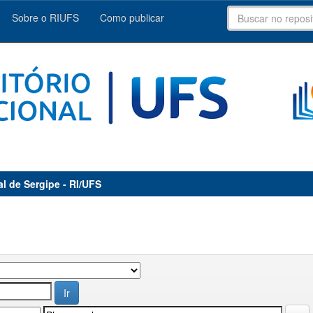
Sobre o RIUFS
Como publicar
al de Sergipe - RI/UFS