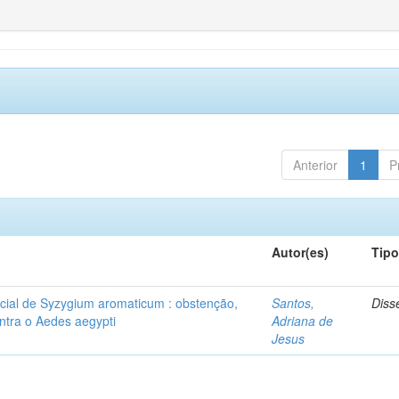
Anterior
1
P
Autor(es)
Tip
ial de Syzygium aromaticum : obstenção,
Santos,
Diss
ontra o Aedes aegypti
Adriana de
Jesus