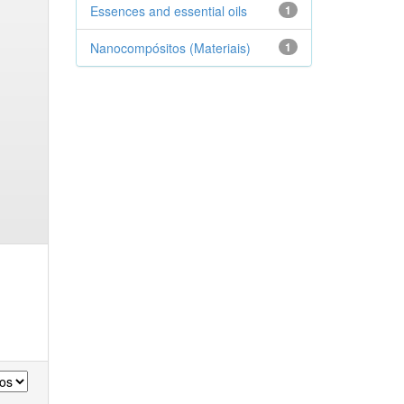
Essences and essential oils
1
Nanocompósitos (Materiais)
1