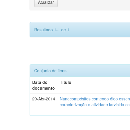
Resultado 1-1 de 1.
Conjunto de itens:
Data do
Título
documento
29-Abr-2014
Nanocompósitos contendo óleo essenc
caracterização e atividade larvicida c