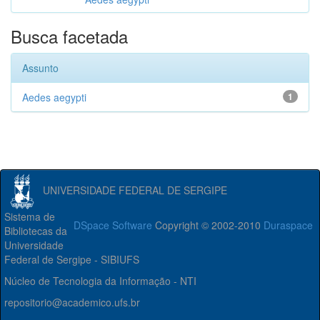
Busca facetada
Assunto
Aedes aegypti
1
UNIVERSIDADE FEDERAL DE SERGIPE
Sistema de
DSpace Software
Copyright © 2002-2010
Duraspace
Bibliotecas da
Universidade
Federal de Sergipe - SIBIUFS
Núcleo de Tecnologia da Informação - NTI
repositorio@academico.ufs.br