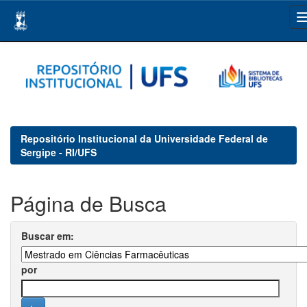
Skip
navigation
Repositório Institucional da Universidade Federal de
Sergipe - RI/UFS
Página de Busca
Buscar em:
por