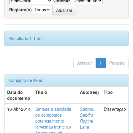
Ordenar
Registro(s)
Resultado 1-1 de 1.
Anterior
1
Próximo
Conjunto de itens:
Data do
Título
Autor(es)
Tipo
documento
16-Abr-2014
Síntese e atividade
Santos,
Dissertação
de compostos
Sandra
potencialmente
Regina
larvicidas frente ao
Lima
Aedes aegypti