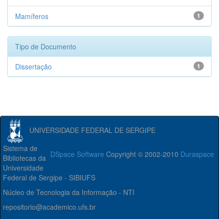
Mamíferos
1
Tipo de Documento
Dissertação
1
UNIVERSIDADE FEDERAL DE SERGIPE
Sistema de
DSpace Software
Copyright © 2002-2010
Duraspace
Bibliotecas da
Universidade
Federal de Sergipe - SIBIUFS
Núcleo de Tecnologia da Informação - NTI
repositorio@academico.ufs.br