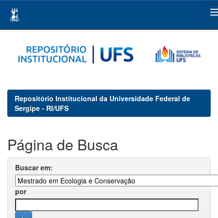
Skip
navigation
Repositório Institucional da Universidade Federal de
Sergipe - RI/UFS
Página de Busca
Buscar em:
por