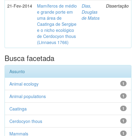
21-Fev-2014
Mamíferos de médio
Dias,
Dissertação
e grande porte em
Douglas
uma área de
de Matos
Caatinga de Sergipe
e o nicho ecológico
de Cerdocyon thous
(Linnaeus 1766)
Busca facetada
Assunto
Animal ecology
1
Animal populations
1
Caatinga
1
Cerdocyon thous
1
Mammals
1