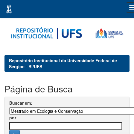
Skip
navigation
Repositório Institucional da Universidade Federal de
Sergipe - RI/UFS
Página de Busca
Buscar em:
por