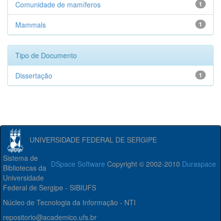
Comunidade de mamíferos
1
Mammals
1
Tipo de Documento
Dissertação
1
UNIVERSIDADE FEDERAL DE SERGIPE
Sistema de
DSpace Software
Copyright © 2002-2010
Duraspace
Bibliotecas da
Universidade
Federal de Sergipe - SIBIUFS
Núcleo de Tecnologia da Informação - NTI
repositorio@academico.ufs.br