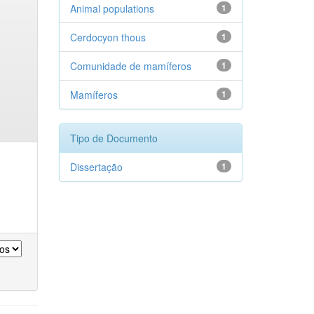
Animal populations
1
Cerdocyon thous
1
Comunidade de mamíferos
1
Mamíferos
1
Tipo de Documento
Dissertação
1