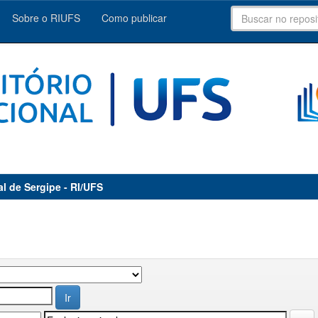
Sobre o RIUFS
Como publicar
al de Sergipe - RI/UFS