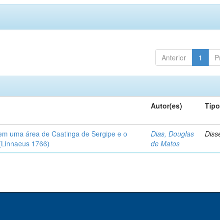
Anterior
1
P
Autor(es)
Tip
em uma área de Caatinga de Sergipe e o
Dias, Douglas
Diss
(Linnaeus 1766)
de Matos