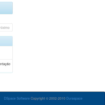
róximo
o
ertação
DSpace Software
Copyright © 2002-2010
Duraspace