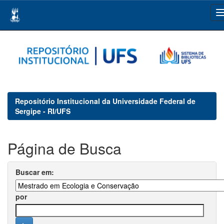
Skip
navigation
Repositório Institucional da Universidade Federal de
Sergipe - RI/UFS
Página de Busca
Buscar em:
por