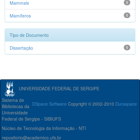
Mammals
1
Mamíferos
1
Tipo de Documento
Dissertação
1
UNIVERSIDADE FEDERAL DE SERGIPE
Sistema de
DSpace Software
Copyright © 2002-2010
Duraspace
Bibliotecas da
Universidade
Federal de Sergipe - SIBIUFS
Núcleo de Tecnologia da Informação - NTI
repositorio@academico.ufs.br