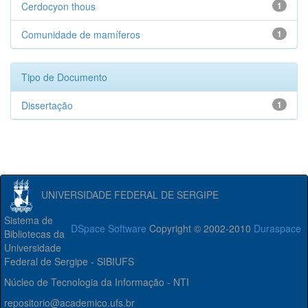
Cerdocyon thous
1
Comunidade de mamíferos
1
Tipo de Documento
Dissertação
1
UNIVERSIDADE FEDERAL DE SERGIPE
Sistema de
DSpace Software
Copyright © 2002-2010
Duraspace
Bibliotecas da
Universidade
Federal de Sergipe - SIBIUFS
Núcleo de Tecnologia da Informação - NTI
repositorio@academico.ufs.br