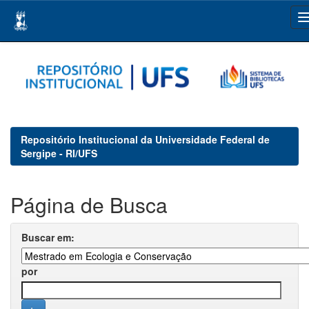
Skip
navigation
Repositório Institucional da Universidade Federal de
Sergipe - RI/UFS
Página de Busca
Buscar em:
por