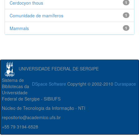
Cerdocyon thous
1
Comunidade de mamíferos
1
Mammals
1
UNIVERSIDADE FEDERAL DE SERGIPE
Sistema de
DSpace Software
Copyright © 2002-2010
Duraspace
Bibliotecas da
Universidade
Federal de Sergipe - SIBIUFS
Núcleo de Tecnologia da Informação - NTI
repositorio@academico.ufs.br
+55 79 3194-6528