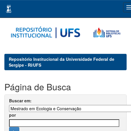
Skip
navigation
Repositório Institucional da Universidade Federal de
Sergipe - RI/UFS
Página de Busca
Buscar em:
por