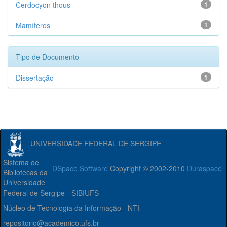
Cerdocyon thous
1
Mamíferos
1
Tipo de Documento
Dissertação
1
UNIVERSIDADE FEDERAL DE SERGIPE
Sistema de
DSpace Software
Copyright © 2002-2010
Duraspace
Bibliotecas da
Universidade
Federal de Sergipe - SIBIUFS
Núcleo de Tecnologia da Informação - NTI
repositorio@academico.ufs.br