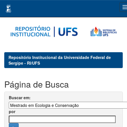
Skip
navigation
Repositório Institucional da Universidade Federal de
Sergipe - RI/UFS
Página de Busca
Buscar em:
por