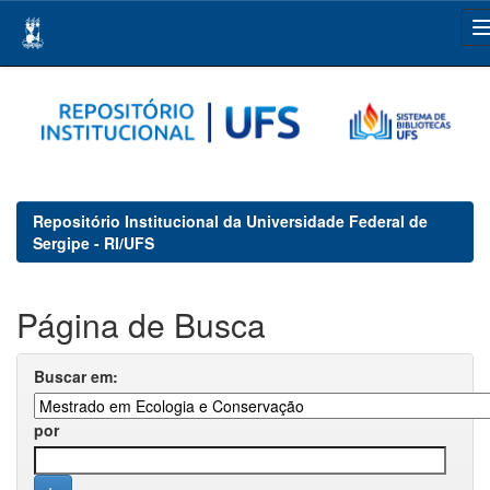
Skip
navigation
Repositório Institucional da Universidade Federal de
Sergipe - RI/UFS
Página de Busca
Buscar em:
por