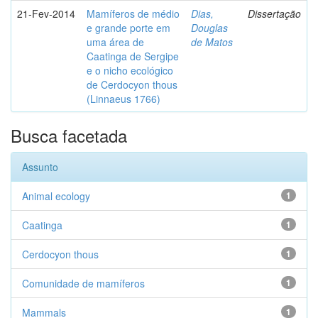
21-Fev-2014
Mamíferos de médio
Dias,
Dissertação
e grande porte em
Douglas
uma área de
de Matos
Caatinga de Sergipe
e o nicho ecológico
de Cerdocyon thous
(Linnaeus 1766)
Busca facetada
Assunto
Animal ecology
1
Caatinga
1
Cerdocyon thous
1
Comunidade de mamíferos
1
Mammals
1