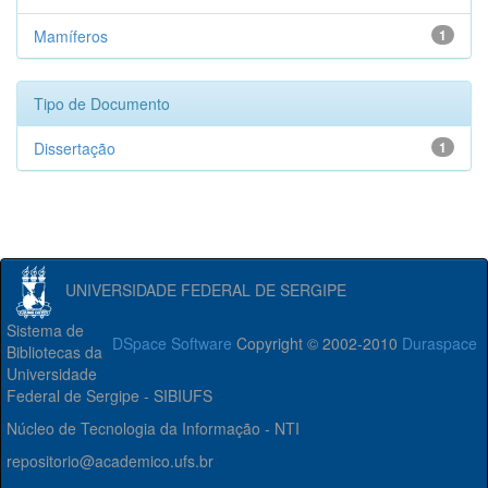
Mamíferos
1
Tipo de Documento
Dissertação
1
UNIVERSIDADE FEDERAL DE SERGIPE
Sistema de
DSpace Software
Copyright © 2002-2010
Duraspace
Bibliotecas da
Universidade
Federal de Sergipe - SIBIUFS
Núcleo de Tecnologia da Informação - NTI
repositorio@academico.ufs.br