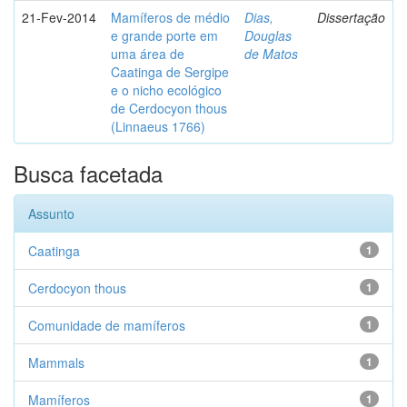
21-Fev-2014
Mamíferos de médio
Dias,
Dissertação
e grande porte em
Douglas
uma área de
de Matos
Caatinga de Sergipe
e o nicho ecológico
de Cerdocyon thous
(Linnaeus 1766)
Busca facetada
Assunto
Caatinga
1
Cerdocyon thous
1
Comunidade de mamíferos
1
Mammals
1
Mamíferos
1