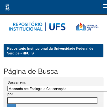
Skip
navigation
Repositório Institucional da Universidade Federal de
Sergipe - RI/UFS
Página de Busca
Buscar em:
por