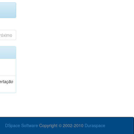
róximo
o
ertação
DSpace Software
Copyright © 2002-2010
Duraspace