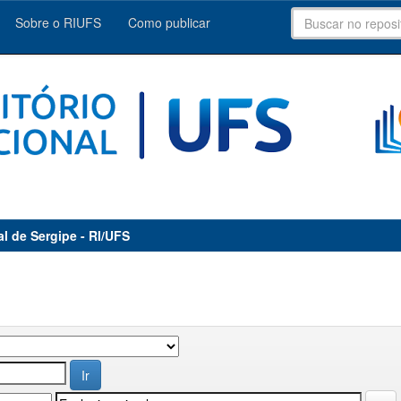
Sobre o RIUFS
Como publicar
al de Sergipe - RI/UFS