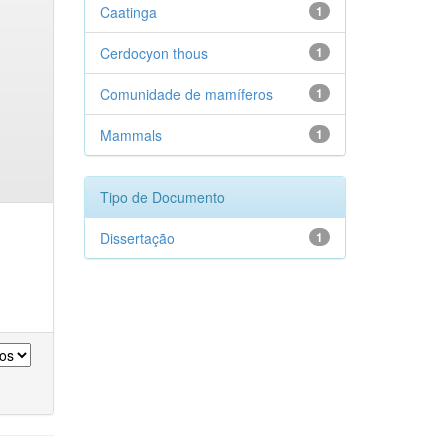
Caatinga
1
Cerdocyon thous
1
Comunidade de mamíferos
1
Mammals
1
Tipo de Documento
Dissertação
1