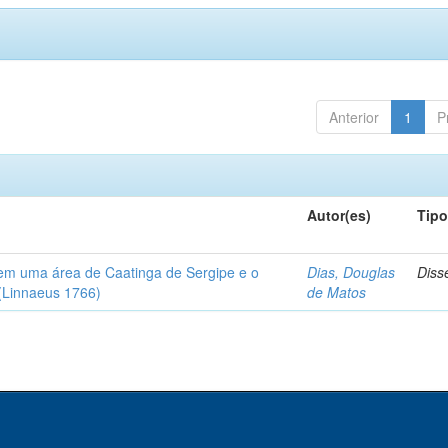
Anterior
1
P
Autor(es)
Tip
em uma área de Caatinga de Sergipe e o
Dias, Douglas
Diss
(Linnaeus 1766)
de Matos