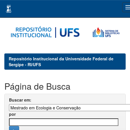
Skip
navigation
Repositório Institucional da Universidade Federal de
Sergipe - RI/UFS
Página de Busca
Buscar em:
por