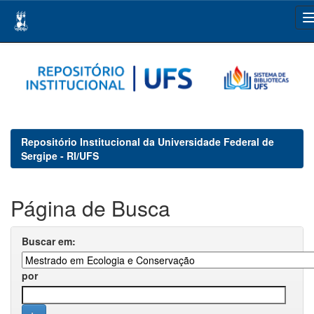
Skip
navigation
Repositório Institucional da Universidade Federal de
Sergipe - RI/UFS
Página de Busca
Buscar em:
por