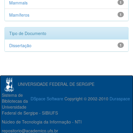
Mammals
1
Mamíferos
1
Tipo de Documento
Dissertação
1
UNIVERSIDADE FEDERAL DE SERGIPE
Sistema de
DSpace Software
Copyright © 2002-2010
Duraspace
Bibliotecas da
Universidade
Federal de Sergipe - SIBIUFS
Núcleo de Tecnologia da Informação - NTI
repositorio@academico.ufs.br