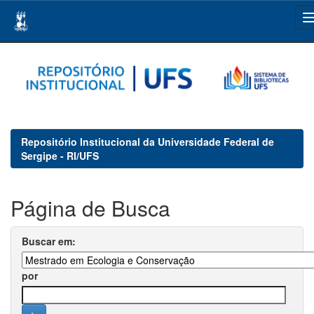
Skip
navigation
Repositório Institucional da Universidade Federal de
Sergipe - RI/UFS
Página de Busca
Buscar em:
por