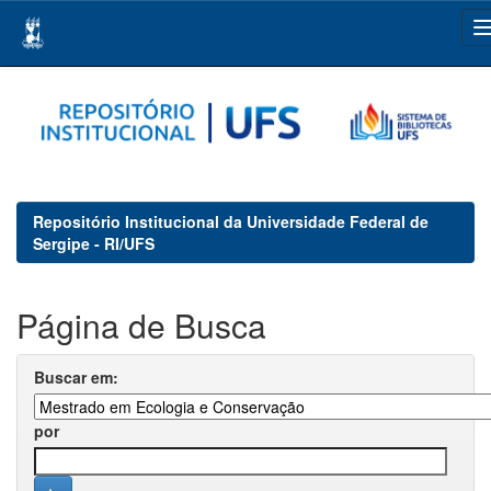
Skip
navigation
Repositório Institucional da Universidade Federal de
Sergipe - RI/UFS
Página de Busca
Buscar em:
por