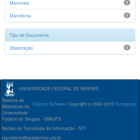
Mammals
1
Mamíferos
1
Tipo de Documento
Dissertação
1
UNIVERSIDADE FEDERAL DE SERGIPE
Sistema de
DSpace Software
Copyright © 2002-2010
Duraspace
Bibliotecas da
Universidade
Federal de Sergipe - SIBIUFS
Núcleo de Tecnologia da Informação - NTI
repositorio@academico.ufs.br