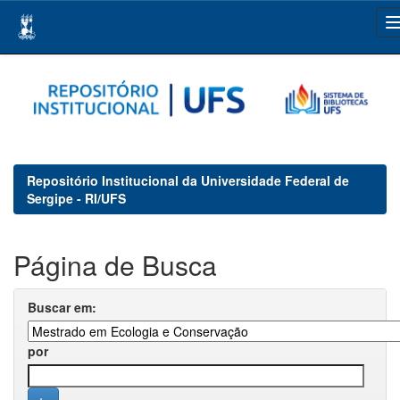
Skip
navigation
Repositório Institucional da Universidade Federal de
Sergipe - RI/UFS
Página de Busca
Buscar em:
por