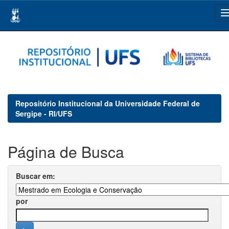
Skip
navigation
Repositório Institucional da Universidade Federal de
Sergipe - RI/UFS
Página de Busca
Buscar em:
por