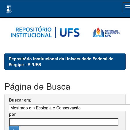
Skip
navigation
Repositório Institucional da Universidade Federal de
Sergipe - RI/UFS
Página de Busca
Buscar em:
por